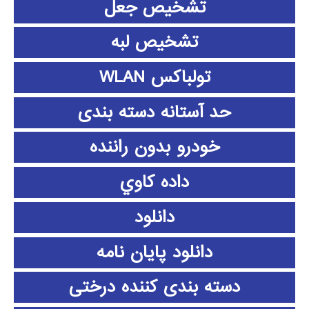
تشخیص جعل
تشخیص لبه
تولباکس WLAN
حد آستانه دسته بندی
خودرو بدون راننده
داده كاوي
دانلود
دانلود پايان نامه
دسته بندی کننده درختی