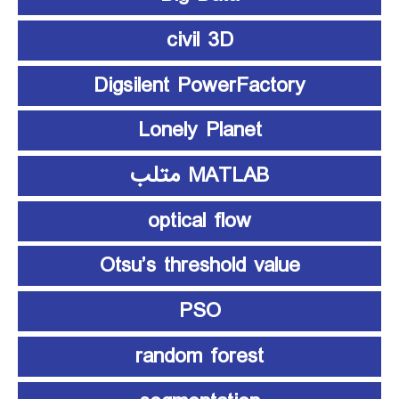
civil 3D
Digsilent PowerFactory
Lonely Planet
MATLAB متلب
optical flow
Otsu’s threshold value
PSO
random forest