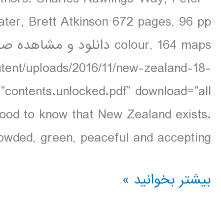
ater, Brett Atkinson 672 pages, 96 pp
ntent/uploads/2016/11/new-zealand-18-
s good to know that New Zealand exists.
wded, green, peaceful and accepting […]
دانلود
بیشتر بخوانید »
کتاب