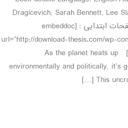
Dragicevich, Sarah Bennett, Lee Sl
colour, 164 maps دانلود و مشاهده صفحات ابتدایی : [embeddoc
url=”http://download-thesis.com/wp-co
contents.unlocked.pdf” download=”all”] As the planet heats up
environmentally and politically, it’
This uncro