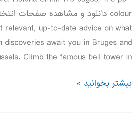
t relevant, up-to-date advice on what
n discoveries await you in Bruges and
ssels. Climb the famous bell tower in […]
دانلود
بیشتر بخوانید »
کتاب
Lonely
Planet