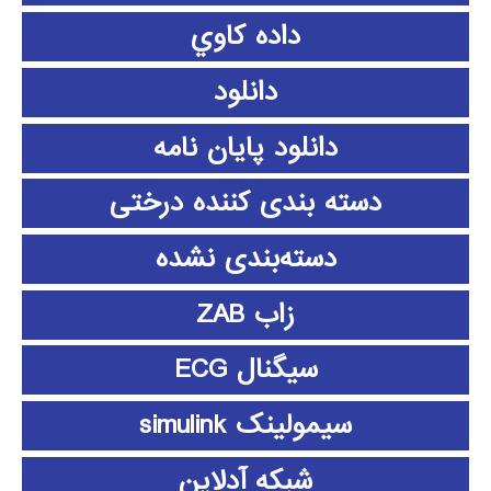
داده كاوي
دانلود
دانلود پايان نامه
دسته بندی کننده درختی
دسته‌بندی نشده
زاب ZAB
سیگنال ECG
سیمولینک simulink
شبکه آدلاین