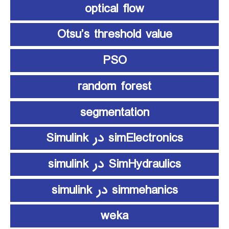
optical flow
Otsu’s threshold value
PSO
random forest
segmentation
simElectronics در Simulink
SimHydraulics در simulink
simmehanics در simulink
weka