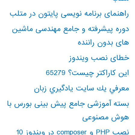
راهنمای برنامه نویسی پایتون در متلب
دوره پیشرفته و جامع مهندسی ماشین
های بدون راننده
خطای نصب ویندوز
این کاراکتر چیست؟ 65279
معرفي يك سايت يادگيري زبان
بسته آموزشی جامع پیش بینی بورس با
هوش مصنوعی
نصب PHP و composer در ویندوز 10