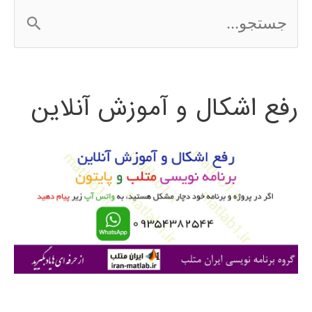
ج
2016
س
ت
رفع اشکال و آموزش آنلاین
ج
و
ب
ر
ا
ی
: