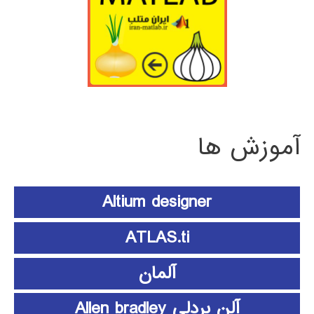
آموزش ها
Altium designer
ATLAS.ti
آلمان
آلن بردلی Allen bradley