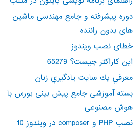
راهنمای برنامه نویسی پایتون در متلب
دوره پیشرفته و جامع مهندسی ماشین
های بدون راننده
خطای نصب ویندوز
این کاراکتر چیست؟ 65279
معرفي يك سايت يادگيري زبان
بسته آموزشی جامع پیش بینی بورس با
هوش مصنوعی
نصب PHP و composer در ویندوز 10