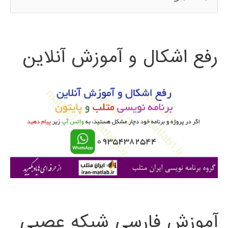
س
ت
رفع اشکال و آموزش آنلاین
ج
و
ب
ر
ا
ی
:
آموزش فارسی شبکه عصبی