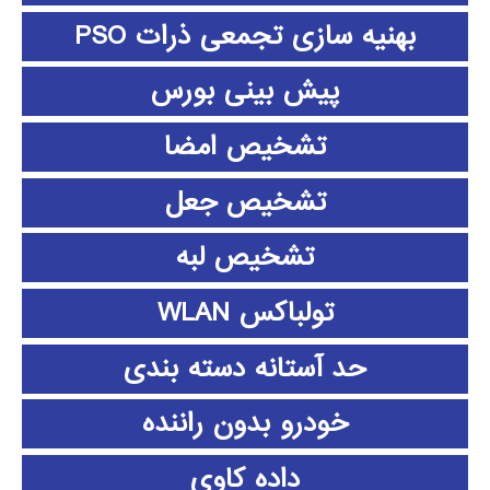
بهنیه سازی تجمعی ذرات PSO
پیش بینی بورس
تشخیص امضا
تشخیص جعل
تشخیص لبه
تولباکس WLAN
حد آستانه دسته بندی
خودرو بدون راننده
داده كاوي