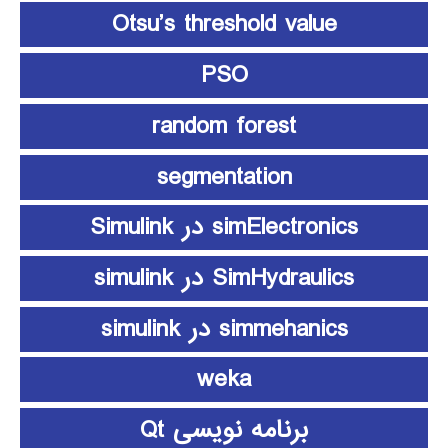
Otsu’s threshold value
PSO
random forest
segmentation
simElectronics در Simulink
SimHydraulics در simulink
simmehanics در simulink
weka
برنامه نویسی Qt