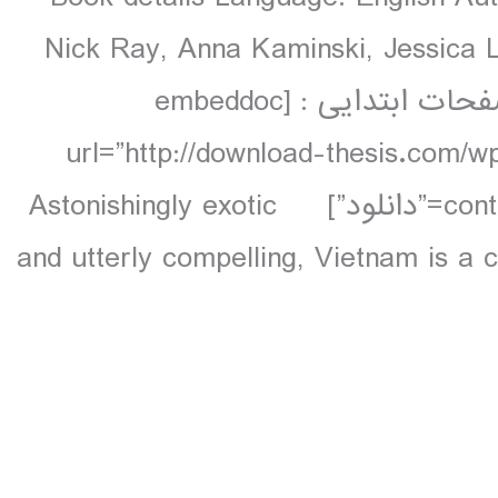
Nick Ray, Anna Kaminski, Jessica L
colour, 93 maps دانلود و مشاهده صفحات ابتدایی : [embeddoc
url=”http://download-thesis.com/w
contents.unlocked.pdf” download=”all” text=”دانلود”] Astonishingly exotic
and utterly compelling, Vietnam is a 