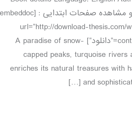
pages, 32 pp colour, 49 maps دانلود و مشاهده صفحات ابتدایی : [embeddoc
url=”http://download-thesis.com/
contents.unlocked.pdf” download=”all” text=”دانلود”] A paradise of snow-
capped peaks, turquoise rivers 
enriches its natural treasures with 
and sophisticat