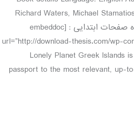
Richard Waters, Michael Stamatio
pages, 224 pp colour دانلود و مشاهده صفحات ابتدایی : [embeddoc
url=”http://download-thesis.com/wp-con
contents.pdf” download=”all”] Lonely Planet Greek Island
passport to the most relevant, up-to