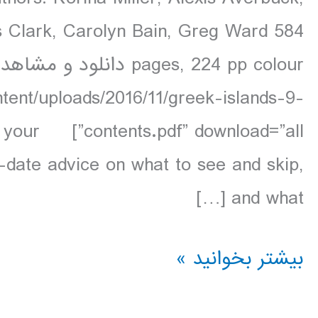
s Clark, Carolyn Bain, Greg Ward 584
tent/uploads/2016/11/greek-islands-9-
s is your
-date advice on what to see and skip,
and what […]
دانلود
بیشتر بخوانید »
کتاب