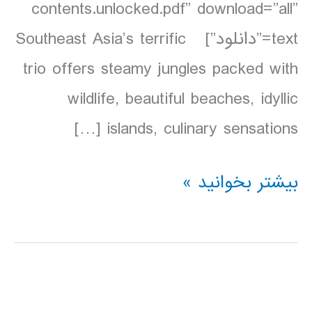
contents.unlocked.pdf” download=”all”
text=”دانلود”] Southeast Asia’s terrific
trio offers steamy jungles packed with
wildlife, beautiful beaches, idyllic
islands, culinary sensations […]
دانلود
بیشتر بخوانید »
کتاب
Lonely
Planet
مالزی،