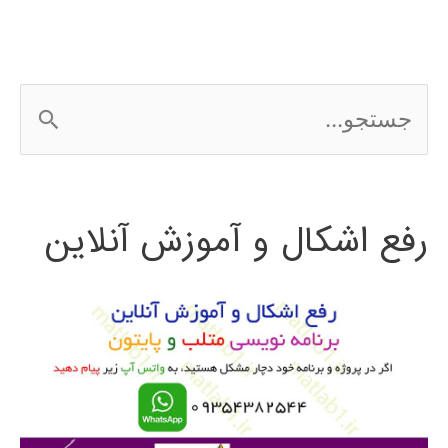
سنگاپور
و
ج
برونئی
س
2016
ت
رفع اشکال و آموزش آنلاین
ج
و
ب
ر
ا