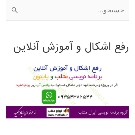
ج
2016
س
ت
رفع اشکال و آموزش آنلاین
ج
و
ب
ر
ا
ی
: