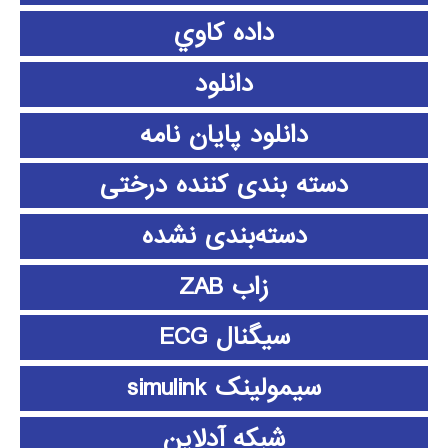
داده كاوي
دانلود
دانلود پايان نامه
دسته بندی کننده درختی
دسته‌بندی نشده
زاب ZAB
سیگنال ECG
سیمولینک simulink
شبکه آدلاین