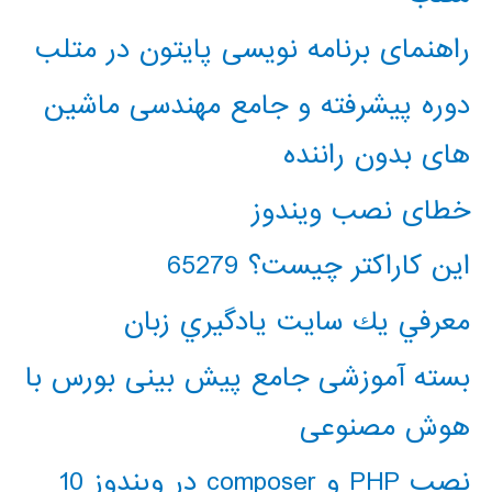
راهنمای برنامه نویسی پایتون در متلب
دوره پیشرفته و جامع مهندسی ماشین
های بدون راننده
خطای نصب ویندوز
این کاراکتر چیست؟ 65279
معرفي يك سايت يادگيري زبان
بسته آموزشی جامع پیش بینی بورس با
هوش مصنوعی
نصب PHP و composer در ویندوز 10