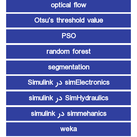
optical flow
Otsu’s threshold value
PSO
random forest
segmentation
simElectronics در Simulink
SimHydraulics در simulink
simmehanics در simulink
weka