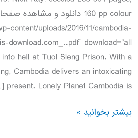
/wp-content/uploads/2016/11/cambodia-
nto hell at Tuol Sleng Prison. With a
ing, Cambodia delivers an intoxicating
present. Lonely Planet Cambodia is […]
دانلود
بیشتر بخوانید »
کتاب