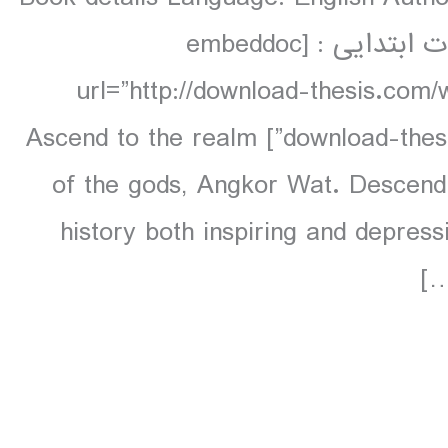
160 pp colour دانلود و مشاهده صفحات ابتدایی : [embeddoc
url=”http://download-thesis.com
download-thesis-download.com_..pdf” download=”all”] Ascend to the realm
of the gods, Angkor Wat. Descend i
history both inspiring and depress