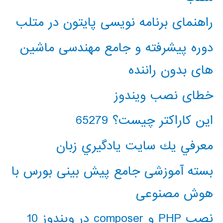
راهنمای برنامه نویسی پایتون در متلب
دوره پیشرفته و جامع مهندسی ماشین
های بدون راننده
خطای نصب ویندوز
این کاراکتر چیست؟ 65279
معرفي يك سايت يادگيري زبان
بسته آموزشی جامع پیش بینی بورس با
هوش مصنوعی
نصب PHP و composer در ویندوز 10