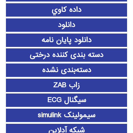
داده كاوي
دانلود
دانلود پايان نامه
دسته بندی کننده درختی
دسته‌بندی نشده
زاب ZAB
سیگنال ECG
سیمولینک simulink
شبکه آدلاین