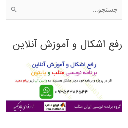
ج
س
ت
رفع اشکال و آموزش آنلاین
ج
و
ب
ر
ا
ی
: