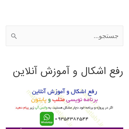
متلب
ج
س
ت
رفع اشکال و آموزش آنلاین
ج
و
ب
ر
ا