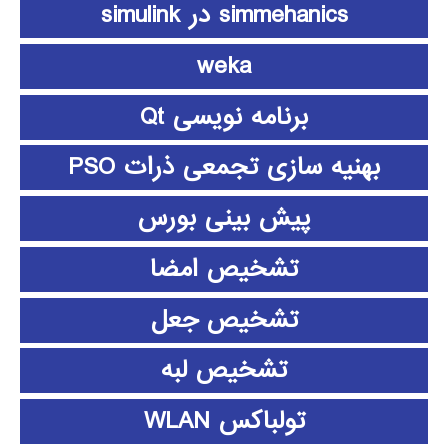
simmehanics در simulink
weka
برنامه نویسی Qt
بهنیه سازی تجمعی ذرات PSO
پیش بینی بورس
تشخیص امضا
تشخیص جعل
تشخیص لبه
تولباکس WLAN