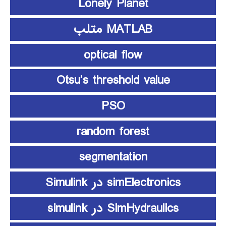
Lonely Planet
MATLAB متلب
optical flow
Otsu’s threshold value
PSO
random forest
segmentation
simElectronics در Simulink
SimHydraulics در simulink