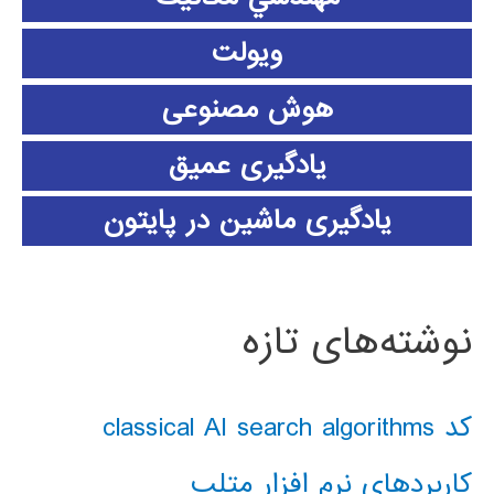
ویولت
هوش مصنوعی
یادگیری عمیق
یادگیری ماشین در پایتون
نوشته‌های تازه
کد classical AI search algorithms
کاربردهای نرم افزار متلب