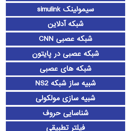
سیمولینک simulink
شبکه آدلاین
شبکه عصبی CNN
شبکه عصبی در پایتون
شبکه های عصبی
شبیه ساز شبکه NS2
شبیه سازی مولکولی
شناسایی حروف
فیلتر تطبیقی