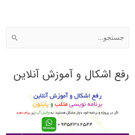
متلب
ج
س
ت
رفع اشکال و آموزش آنلاین
ج
و
ب
ر
ا