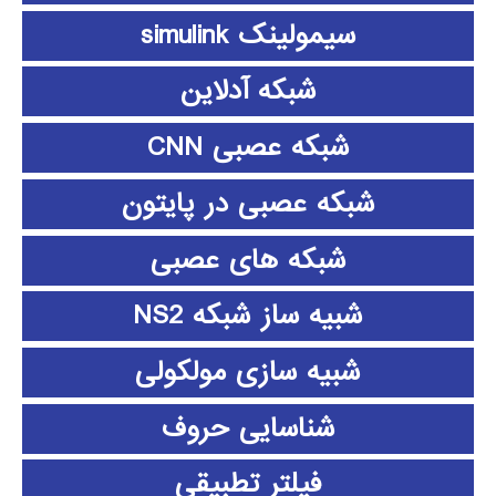
سیمولینک simulink
شبکه آدلاین
شبکه عصبی CNN
شبکه عصبی در پایتون
شبکه های عصبی
شبیه ساز شبکه NS2
شبیه سازی مولکولی
شناسایی حروف
فیلتر تطبیقی