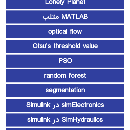
Lonely Planet
MATLAB متلب
optical flow
Otsu’s threshold value
PSO
random forest
segmentation
simElectronics در Simulink
SimHydraulics در simulink