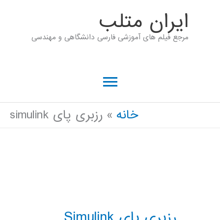
رش
ايران متلب
ه
مرجع فیلم های آموزشی فارسی دانشگاهی و مهندسی
حتوا
فهرست
اصلی
خانه
رزبری پای simulink
رزبری پای Simulink