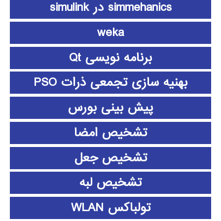
simmehanics در simulink
weka
برنامه نویسی Qt
بهنیه سازی تجمعی ذرات PSO
پیش بینی بورس
تشخیص امضا
تشخیص جعل
تشخیص لبه
تولباکس WLAN