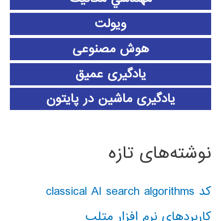
ویولت
هوش مصنوعی
یادگیری عمیق
یادگیری ماشین در پایتون
نوشته‌های تازه
کد classical AI search algorithms
کاربردهای نرم افزار متلب