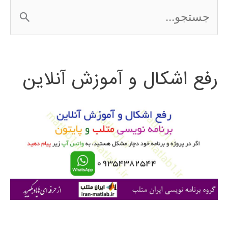
ج
2016
س
ت
رفع اشکال و آموزش آنلاین
ج
و
ب
ر
ا
ی
: