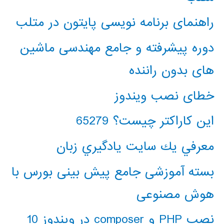
راهنمای برنامه نویسی پایتون در متلب
دوره پیشرفته و جامع مهندسی ماشین
های بدون راننده
خطای نصب ویندوز
این کاراکتر چیست؟ 65279
معرفي يك سايت يادگيري زبان
بسته آموزشی جامع پیش بینی بورس با
هوش مصنوعی
نصب PHP و composer در ویندوز 10