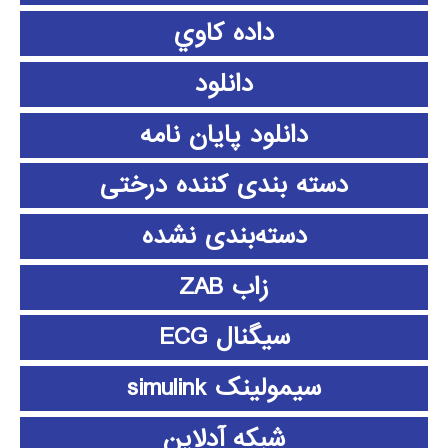
داده كاوي
دانلود
دانلود پايان نامه
دسته بندی کننده درختی
دسته‌بندی نشده
زاب ZAB
سیگنال ECG
سیمولینک simulink
شبکه آدلاین