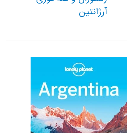
آرژانتین