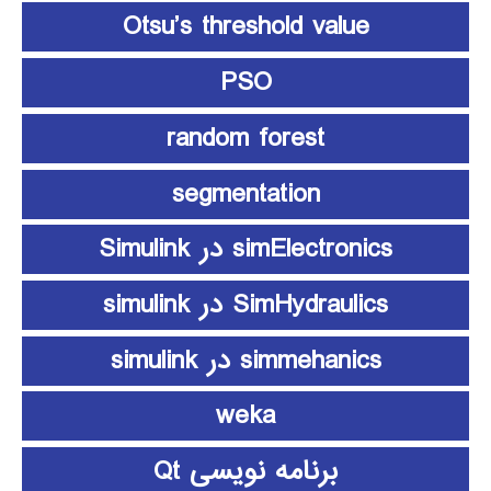
Otsu’s threshold value
PSO
random forest
segmentation
simElectronics در Simulink
SimHydraulics در simulink
simmehanics در simulink
weka
برنامه نویسی Qt