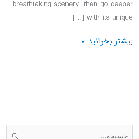
breathtaking scenery, then go deeper
with its unique […]
دانلود
بیشتر بخوانید »
کتاب
lonely
planet
تایلند
2016
ج