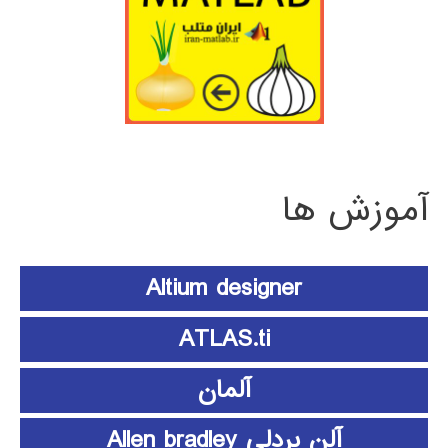
آموزش ها
Altium designer
ATLAS.ti
آلمان
آلن بردلی Allen bradley