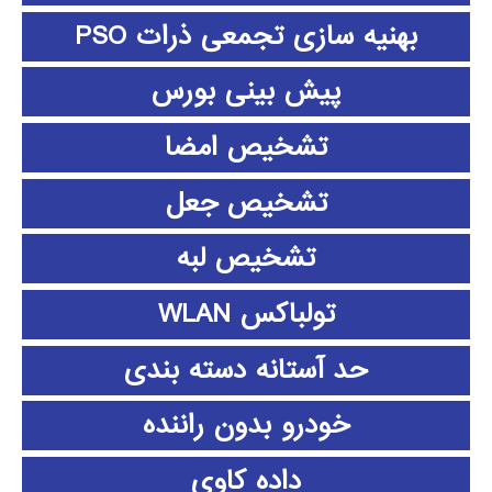
بهنیه سازی تجمعی ذرات PSO
پیش بینی بورس
تشخیص امضا
تشخیص جعل
تشخیص لبه
تولباکس WLAN
حد آستانه دسته بندی
خودرو بدون راننده
داده كاوي