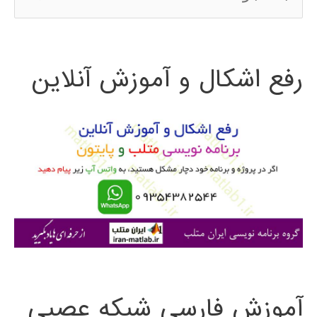
س
ت
رفع اشکال و آموزش آنلاین
ج
و
ب
ر
ا
ی
:
آموزش فارسی شبکه عصبی