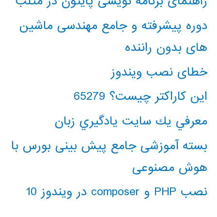
راهنمای برنامه نویسی پایتون در متلب
دوره پیشرفته و جامع مهندسی ماشین
های بدون راننده
خطای نصب ویندوز
این کاراکتر چیست؟ 65279
معرفي يك سايت يادگيري زبان
بسته آموزشی جامع پیش بینی بورس با
هوش مصنوعی
نصب PHP و composer در ویندوز 10