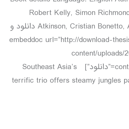
Robert Kelly, Simon Richmond,
Atkinson, Cristian Bonetto, Austin Bush 640 pages, 160 pp colour دانلود و
تدایی : [embeddoc url=”http://download-thesis.com/wp-
content/uploads/
contents.unlocked.pdf” download=”all” text=”دانلود”] Southeast Asia’s
terrific trio offers steamy jungles p