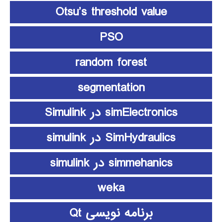
Otsu’s threshold value
PSO
random forest
segmentation
simElectronics در Simulink
SimHydraulics در simulink
simmehanics در simulink
weka
برنامه نویسی Qt