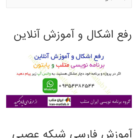
س
ت
رفع اشکال و آموزش آنلاین
ج
و
ب
ر
ا
ی
:
آموزش فارسی شبکه عصبی