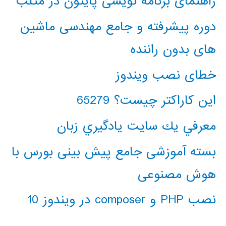
راهنمای برنامه نویسی پایتون در متلب
دوره پیشرفته و جامع مهندسی ماشین
های بدون راننده
خطای نصب ویندوز
این کاراکتر چیست؟ 65279
معرفي يك سايت يادگيري زبان
بسته آموزشی جامع پیش بینی بورس با
هوش مصنوعی
نصب PHP و composer در ویندوز 10