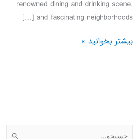
renowned dining and drinking scene,
and fascinating neighborhoods […]
دانلود
بیشتر بخوانید »
کتاب
Lonely
Planet
نیویورک
آمریکا
2016
ج