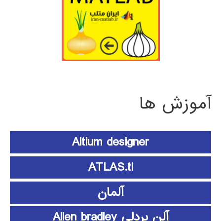
آموزش ها
Altium designer
ATLAS.ti
آلمان
آلن بردلی Allen bradley