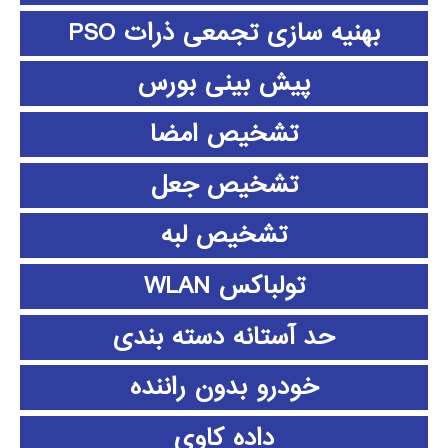
بهنیه سازی تجمعی ذرات PSO
پیش بینی بورس
تشخیص امضا
تشخیص جعل
تشخیص لبه
تولباکس WLAN
حد آستانه دسته بندی
خودرو بدون راننده
داده كاوي