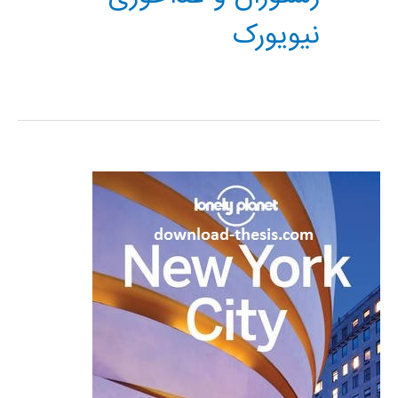
نیویورک