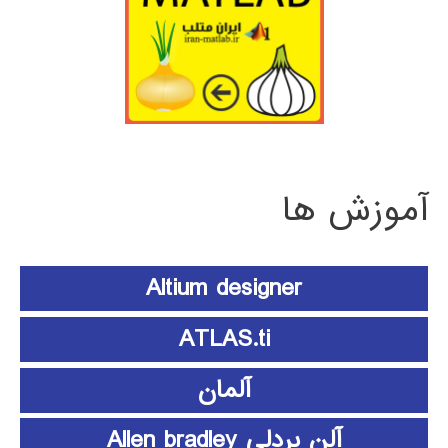
آموزش ها
Altium designer
ATLAS.ti
آلمان
آلن بردلی Allen bradley