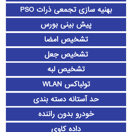
بهنیه سازی تجمعی ذرات PSO
پیش بینی بورس
تشخیص امضا
تشخیص جعل
تشخیص لبه
تولباکس WLAN
حد آستانه دسته بندی
خودرو بدون راننده
داده كاوي