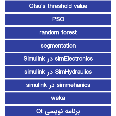
Otsu’s threshold value
PSO
random forest
segmentation
simElectronics در Simulink
SimHydraulics در simulink
simmehanics در simulink
weka
برنامه نویسی Qt