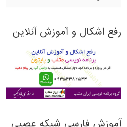
س
ت
رفع اشکال و آموزش آنلاین
ج
و
ب
ر
ا
ی
:
آموزش فارسی شبکه عصبی