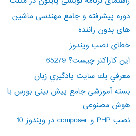
راهنمای برنامه نویسی پایتون در متلب
دوره پیشرفته و جامع مهندسی ماشین
های بدون راننده
خطای نصب ویندوز
این کاراکتر چیست؟ 65279
معرفي يك سايت يادگيري زبان
بسته آموزشی جامع پیش بینی بورس با
هوش مصنوعی
نصب PHP و composer در ویندوز 10