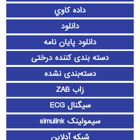
داده كاوي
دانلود
دانلود پايان نامه
دسته بندی کننده درختی
دسته‌بندی نشده
زاب ZAB
سیگنال ECG
سیمولینک simulink
شبکه آدلاین