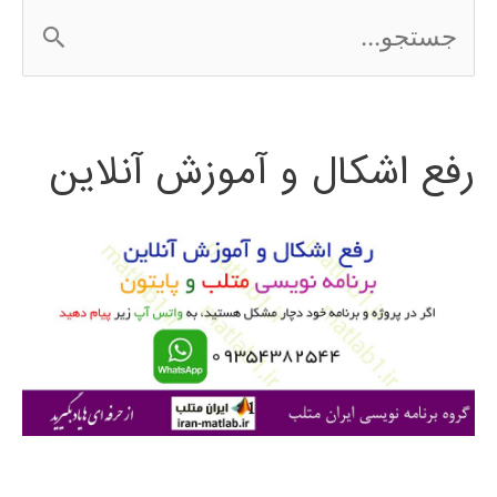
ج
2016
س
ت
رفع اشکال و آموزش آنلاین
ج
و
ب
ر
ا
ی
: