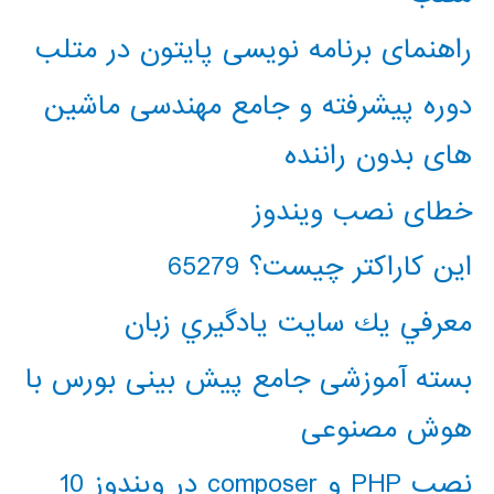
راهنمای برنامه نویسی پایتون در متلب
دوره پیشرفته و جامع مهندسی ماشین
های بدون راننده
خطای نصب ویندوز
این کاراکتر چیست؟ 65279
معرفي يك سايت يادگيري زبان
بسته آموزشی جامع پیش بینی بورس با
هوش مصنوعی
نصب PHP و composer در ویندوز 10