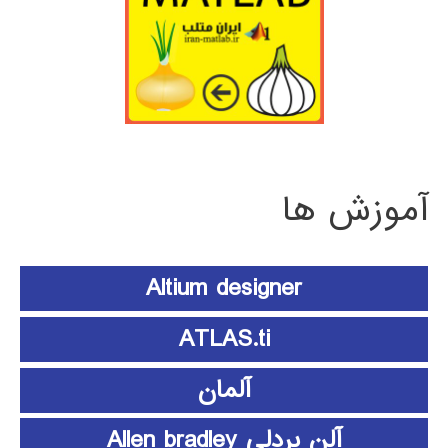
آموزش ها
Altium designer
ATLAS.ti
آلمان
آلن بردلی Allen bradley