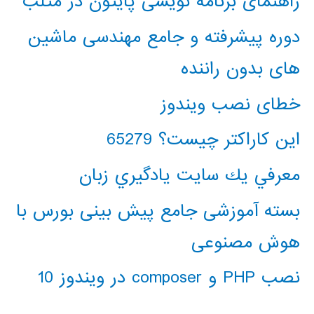
راهنمای برنامه نویسی پایتون در متلب
دوره پیشرفته و جامع مهندسی ماشین
های بدون راننده
خطای نصب ویندوز
این کاراکتر چیست؟ 65279
معرفي يك سايت يادگيري زبان
بسته آموزشی جامع پیش بینی بورس با
هوش مصنوعی
نصب PHP و composer در ویندوز 10