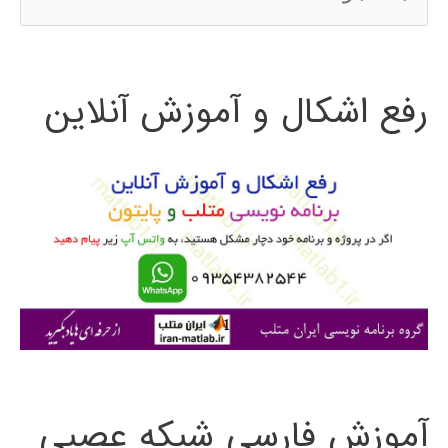
س
ت
رفع اشکال و آموزش آنلاین
ج
و
ب
ر
ا
ی
:
آموزش فارسی شبکه عصبی