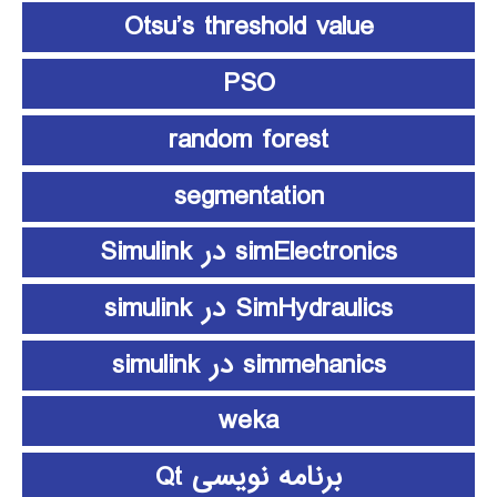
Otsu’s threshold value
PSO
random forest
segmentation
simElectronics در Simulink
SimHydraulics در simulink
simmehanics در simulink
weka
برنامه نویسی Qt