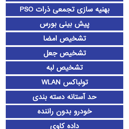
بهنیه سازی تجمعی ذرات PSO
پیش بینی بورس
تشخیص امضا
تشخیص جعل
تشخیص لبه
تولباکس WLAN
حد آستانه دسته بندی
خودرو بدون راننده
داده كاوي