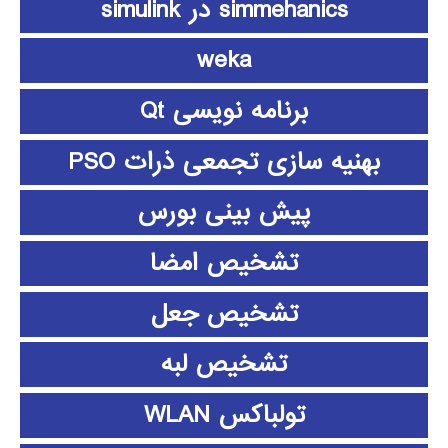
simmehanics در simulink
weka
برنامه نویسی Qt
بهنیه سازی تجمعی ذرات PSO
پیش بینی بورس
تشخیص امضا
تشخیص جعل
تشخیص لبه
تولباکس WLAN