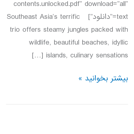
contents.unlocked.pdf” download=”all”
text=”دانلود”] Southeast Asia’s terrific
trio offers steamy jungles packed with
wildlife, beautiful beaches, idyllic
islands, culinary sensations […]
دانلود
بیشتر بخوانید »
کتاب
Lonely
Planet
مالزی،