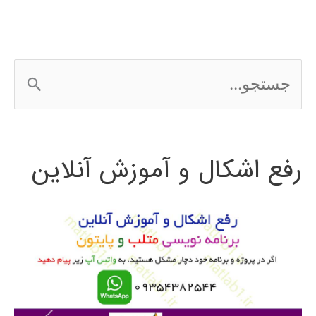
سنگاپور
و
ج
برونئی
س
2016
ت
رفع اشکال و آموزش آنلاین
ج
و
ب
ر
ا