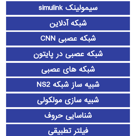
سیمولینک simulink
شبکه آدلاین
شبکه عصبی CNN
شبکه عصبی در پایتون
شبکه های عصبی
شبیه ساز شبکه NS2
شبیه سازی مولکولی
شناسایی حروف
فیلتر تطبیقی