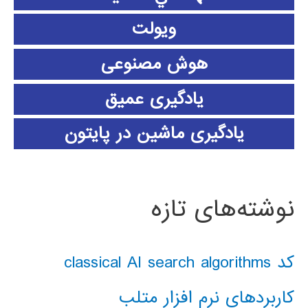
ویولت
هوش مصنوعی
یادگیری عمیق
یادگیری ماشین در پایتون
نوشته‌های تازه
کد classical AI search algorithms
کاربردهای نرم افزار متلب