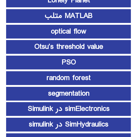
Lonely Planet
MATLAB متلب
optical flow
Otsu’s threshold value
PSO
random forest
segmentation
simElectronics در Simulink
SimHydraulics در simulink