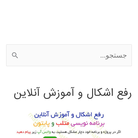
در
متلب
matlab
ج
س
ت
رفع اشکال و آموزش آنلاین
ج
و
ب
ر