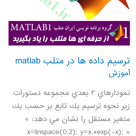
ترسيم داده ها در متلب matlab
آموزش
نمودارهاي ٢ بعدي مجموعه دستورات
زير نحوه ترسيم يك تابع بر حسب يك
متغير مستقل را نشان مي دهد: »
x=linspace(0,2); y=x.*exp(-x); »