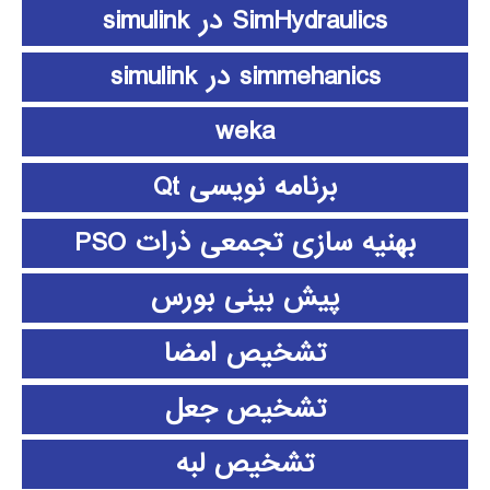
SimHydraulics در simulink
simmehanics در simulink
weka
برنامه نویسی Qt
بهنیه سازی تجمعی ذرات PSO
پیش بینی بورس
تشخیص امضا
تشخیص جعل
تشخیص لبه