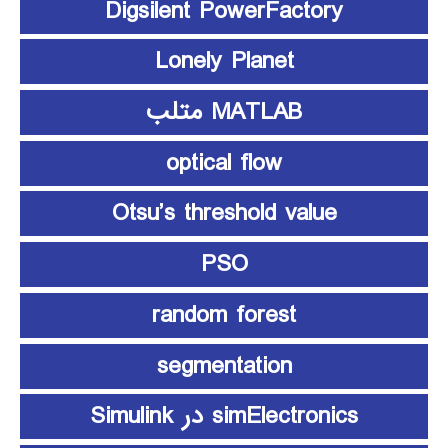
Digsilent PowerFactory
Lonely Planet
MATLAB متلب
optical flow
Otsu’s threshold value
PSO
random forest
segmentation
simElectronics در Simulink