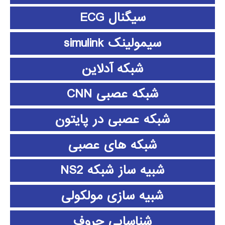
سیگنال ECG
سیمولینک simulink
شبکه آدلاین
شبکه عصبی CNN
شبکه عصبی در پایتون
شبکه های عصبی
شبیه ساز شبکه NS2
شبیه سازی مولکولی
شناسایی حروف