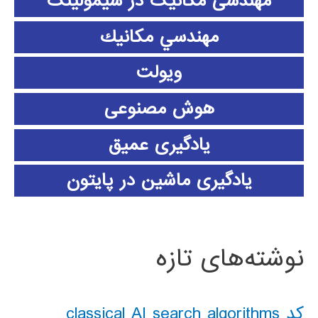
مهندسی مکانیک در سیمولینک
مهندسي مكانيك
ویولت
هوش مصنوعی
یادگیری عمیق
یادگیری ماشین در پایتون
نوشته‌های تازه
کد classical AI search algorithms