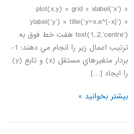
plot(x,y) » grid » xlabel(‘x’) »
ylabel(‘y’) » title(‘y=x.e^{-x}’) »
text(1,.2,’centre’) هفت خط فوق به
ترتيب اعمال زير را انجام مي دهند: 1-
بردار متغيرهاي مستقل (x) و تابع (y)
را ايجاد […]
ترسيم
بیشتر بخوانید »
داده
ها