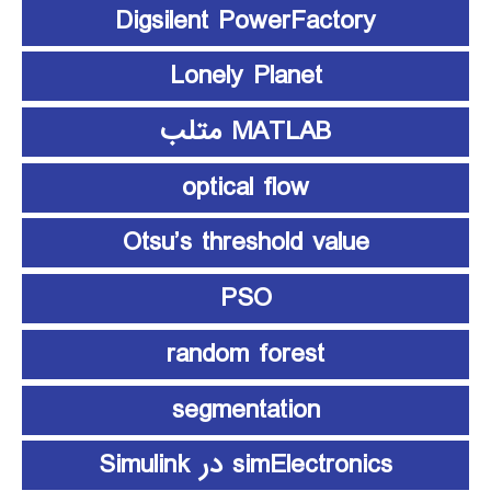
Digsilent PowerFactory
Lonely Planet
MATLAB متلب
optical flow
Otsu’s threshold value
PSO
random forest
segmentation
simElectronics در Simulink