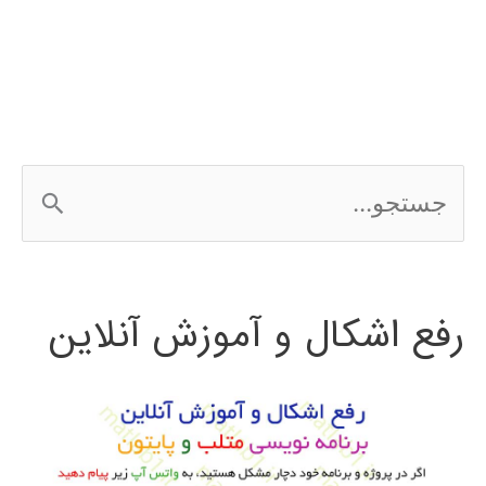
در
simulink
ج
س
ت
رفع اشکال و آموزش آنلاین
ج
و
ب
ر