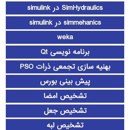
SimHydraulics در simulink
simmehanics در simulink
weka
برنامه نویسی Qt
بهنیه سازی تجمعی ذرات PSO
پیش بینی بورس
تشخیص امضا
تشخیص جعل
تشخیص لبه