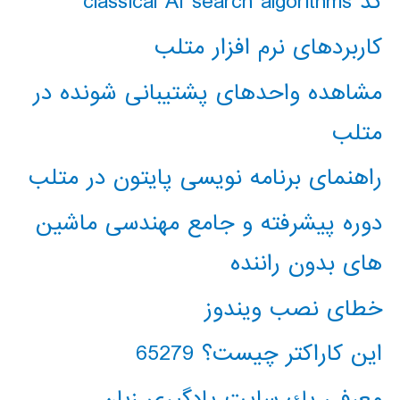
کد classical AI search algorithms
کاربردهای نرم افزار متلب
مشاهده واحدهای پشتیبانی شونده در
متلب
راهنمای برنامه نویسی پایتون در متلب
دوره پیشرفته و جامع مهندسی ماشین
های بدون راننده
خطای نصب ویندوز
این کاراکتر چیست؟ 65279
معرفي يك سايت يادگيري زبان