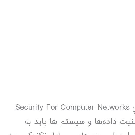
عنوان : امنيت در شبكه هاي كامپيوتري Security For Computer Networks
نيت داده‌ها و سيستم ها بايد به