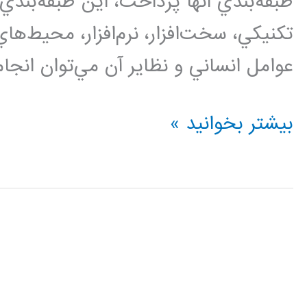
طبقه‌بندي آنها پرداخت، اين طبقه‌بند
تكنيكي، سخت‌افزار، نرم‌افزار، محيط‌ها
عوامل انساني و نظاير آن مي‌توان انجام
امنيت
بیشتر بخوانید »
در
شبكه
هاي
كامپيوتري