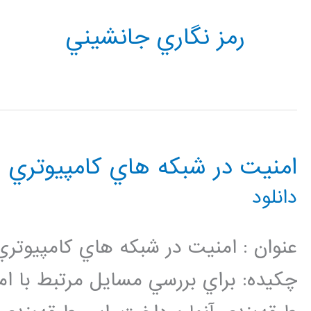
رمز نگاري جانشيني
امنيت در شبكه هاي كامپيوتري
دانلود
چكيده: براي بررسي مسايل مرتبط با ام