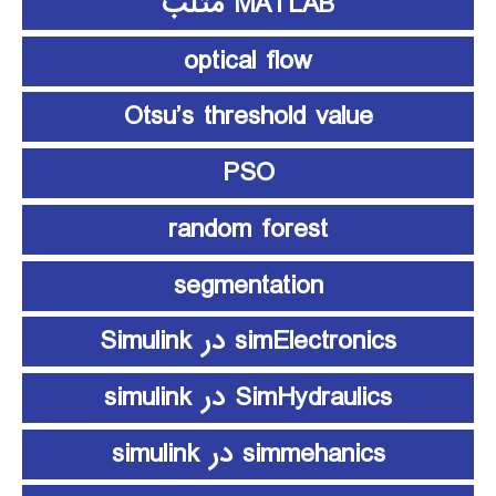
MATLAB متلب
optical flow
Otsu’s threshold value
PSO
random forest
segmentation
simElectronics در Simulink
SimHydraulics در simulink
simmehanics در simulink