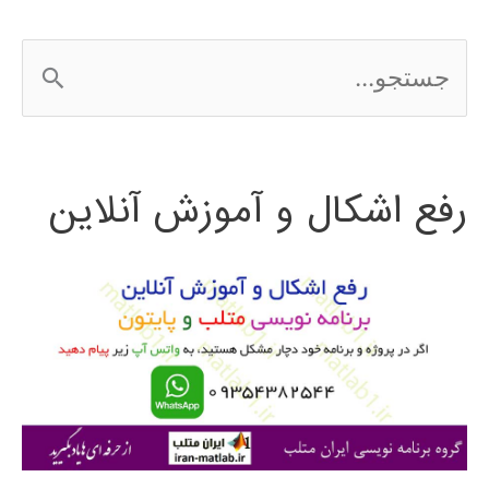
ج
س
ت
رفع اشکال و آموزش آنلاین
ج
و
ب
ر
ا
ی