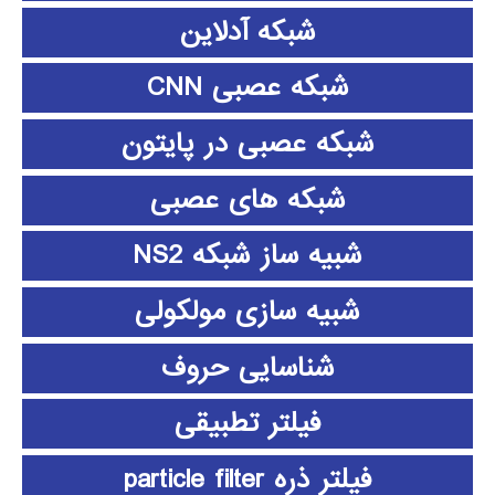
شبکه آدلاین
شبکه عصبی CNN
شبکه عصبی در پایتون
شبکه های عصبی
شبیه ساز شبکه NS2
شبیه سازی مولکولی
شناسایی حروف
فیلتر تطبیقی
فیلتر ذره particle filter