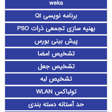
weka
برنامه نویسی Qt
بهنیه سازی تجمعی ذرات PSO
پیش بینی بورس
تشخیص امضا
تشخیص جعل
تشخیص لبه
تولباکس WLAN
حد آستانه دسته بندی