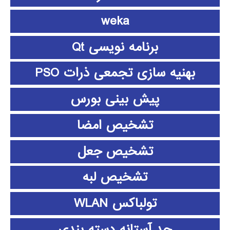
weka
برنامه نویسی Qt
بهنیه سازی تجمعی ذرات PSO
پیش بینی بورس
تشخیص امضا
تشخیص جعل
تشخیص لبه
تولباکس WLAN
حد آستانه دسته بندی