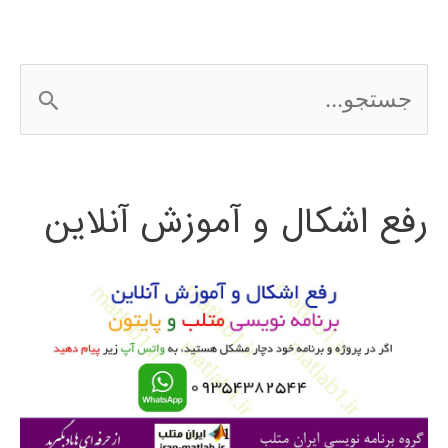
ج
س
ت
رفع اشکال و آموزش آنلاین
ج
و
ب
ر
ا
ی