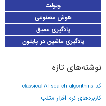
ویولت
هوش مصنوعی
یادگیری عمیق
یادگیری ماشین در پایتون
نوشته‌های تازه
کد classical AI search algorithms
کاربردهای نرم افزار متلب