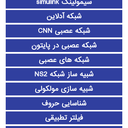
سیمولینک simulink
شبکه آدلاین
شبکه عصبی CNN
شبکه عصبی در پایتون
شبکه های عصبی
شبیه ساز شبکه NS2
شبیه سازی مولکولی
شناسایی حروف
فیلتر تطبیقی