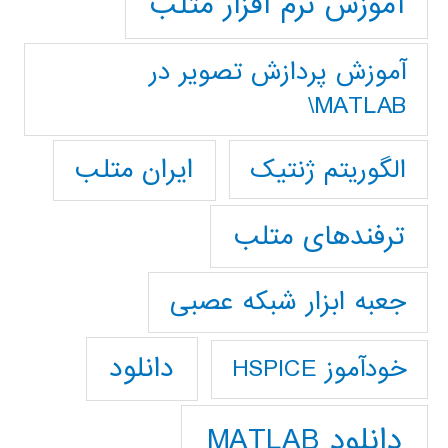
آموزش نرم افزار متلب
آموزش پردازش تصوير در
MATLAB\
ایران متلب
الگوریتم ژنتیک
ترفندهای متلب
جعبه ابزار شبکه عصبی
دانلود
خودآموز HSPICE
دانلود MATLAB