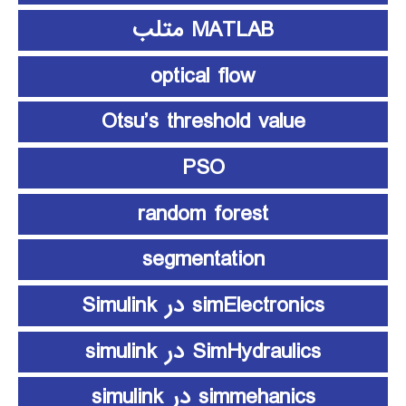
MATLAB متلب
optical flow
Otsu’s threshold value
PSO
random forest
segmentation
simElectronics در Simulink
SimHydraulics در simulink
simmehanics در simulink