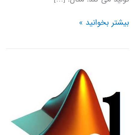
تولید
بیشتر بخوانید »
عدد
تصادفی
در
متلب