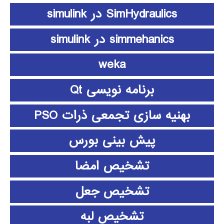
SimHydraulics در simulink
simmehanics در simulink
weka
برنامه نویسی Qt
بهنیه سازی تجمعی ذرات PSO
پیش بینی بورس
تشخیص امضا
تشخیص جعل
تشخیص لبه