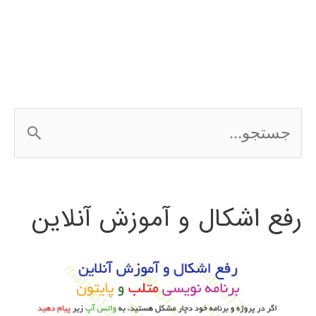
دیفرانسیل
معمولی
در
متلب
ج
س
ت
رفع اشکال و آموزش آنلاین
ج
و
ب
ر