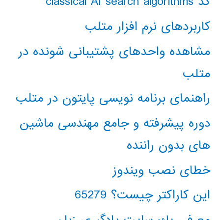
کد classical AI search algorithms
کاربردهای نرم افزار متلب
مشاهده واحدهای پشتیبانی شونده در
متلب
راهنمای برنامه نویسی پایتون در متلب
دوره پیشرفته و جامع مهندسی ماشین
های بدون راننده
خطای نصب ویندوز
این کاراکتر چیست؟ 65279
معرفي يك سايت يادگيري زبان