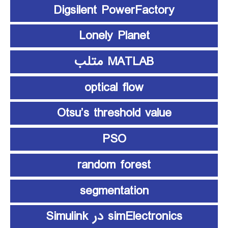
Digsilent PowerFactory
Lonely Planet
MATLAB متلب
optical flow
Otsu’s threshold value
PSO
random forest
segmentation
simElectronics در Simulink