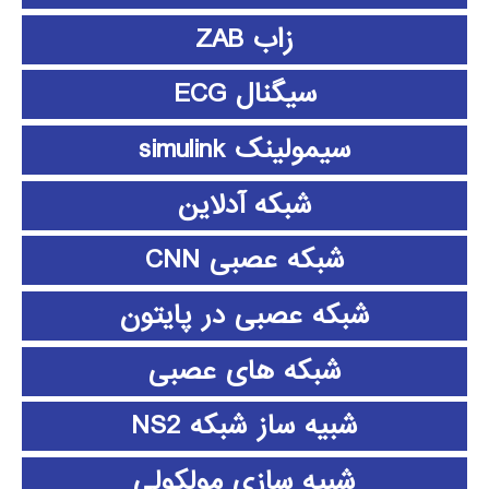
زاب ZAB
سیگنال ECG
سیمولینک simulink
شبکه آدلاین
شبکه عصبی CNN
شبکه عصبی در پایتون
شبکه های عصبی
شبیه ساز شبکه NS2
شبیه سازی مولکولی