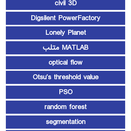
civil 3D
Digsilent PowerFactory
Lonely Planet
MATLAB متلب
optical flow
Otsu’s threshold value
PSO
random forest
segmentation