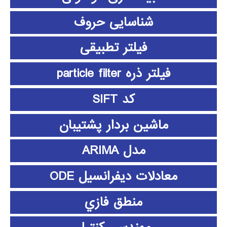
شناسایی حروف
فیلتر تطبیقی
فیلتر ذره particle filter
کد SIFT
ماشین بردار پشتیبان
مدل ARIMA
معادلات دیفرانسیل ODE
منطق فازي