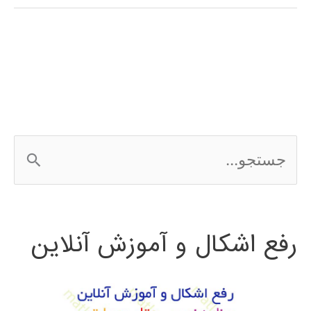
شناسایی
و
استخراج
ویژگی
در
ج
بینایی
س
ماشین
ت
رفع اشکال و آموزش آنلاین
ج
و
ب