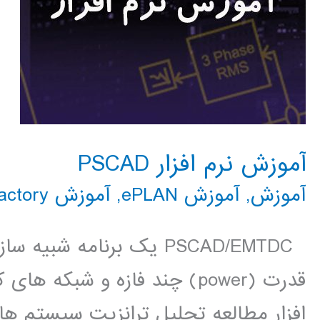
آموزش نرم افزار PSCAD
آموزش
,
آموزش ePLAN
,
آموزش PSCAD
actory
PSCAD/EMTDC یک برنامه ش
قدرت (power) چند فازه و شبک
افزار مطالعه تحلیل ترانزیت سیستم ها