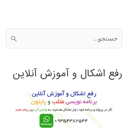
زنبور
عسل
Bee
ج
Algorithm
س
ت
رفع اشکال و آموزش آنلاین
ج
و
ب
ر
ا