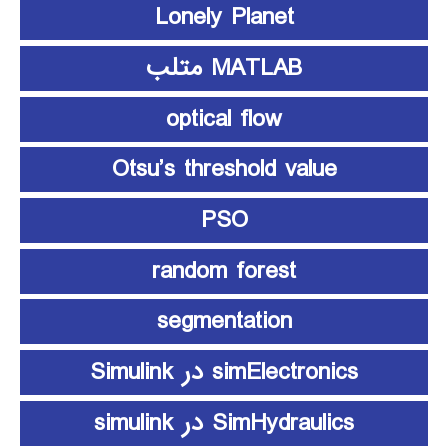
Lonely Planet
MATLAB متلب
optical flow
Otsu’s threshold value
PSO
random forest
segmentation
simElectronics در Simulink
SimHydraulics در simulink