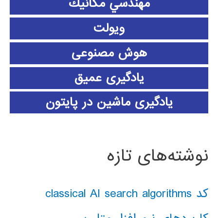
مهندسي مكانيك
ویولت
هوش مصنوعی
یادگیری عمیق
یادگیری ماشین در پایتون
نوشته‌های تازه
کد classical AI search algorithms