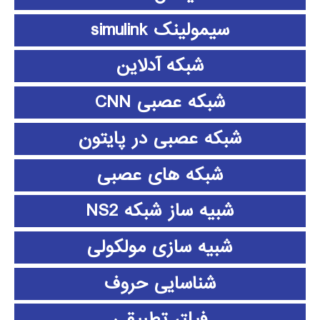
سیمولینک simulink
شبکه آدلاین
شبکه عصبی CNN
شبکه عصبی در پایتون
شبکه های عصبی
شبیه ساز شبکه NS2
شبیه سازی مولکولی
شناسایی حروف
فیلتر تطبیقی