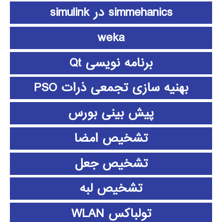
simmehanics در simulink
weka
برنامه نویسی Qt
بهنیه سازی تجمعی ذرات PSO
پیش بینی بورس
تشخیص امضا
تشخیص جعل
تشخیص لبه
تولباکس WLAN