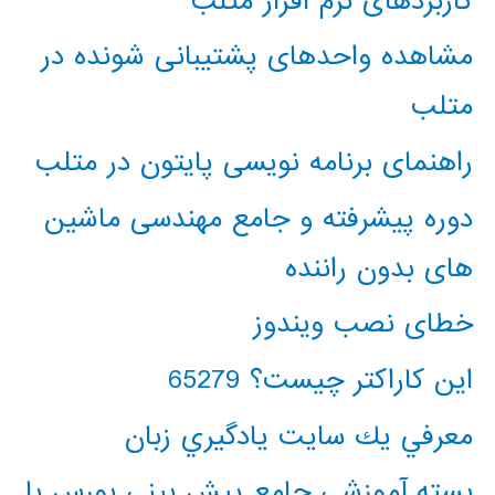
کاربردهای نرم افزار متلب
مشاهده واحدهای پشتیبانی شونده در
متلب
راهنمای برنامه نویسی پایتون در متلب
دوره پیشرفته و جامع مهندسی ماشین
های بدون راننده
خطای نصب ویندوز
این کاراکتر چیست؟ 65279
معرفي يك سايت يادگيري زبان
بسته آموزشی جامع پیش بینی بورس با