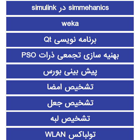
simmehanics در simulink
weka
برنامه نویسی Qt
بهنیه سازی تجمعی ذرات PSO
پیش بینی بورس
تشخیص امضا
تشخیص جعل
تشخیص لبه
تولباکس WLAN