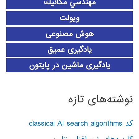
مهندسي مكانيك
ویولت
هوش مصنوعی
یادگیری عمیق
یادگیری ماشین در پایتون
نوشته‌های تازه
کد classical AI search algorithms