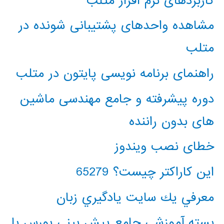
کاربردهای نرم افزار متلب
مشاهده واحدهای پشتیبانی شونده در
متلب
راهنمای برنامه نویسی پایتون در متلب
دوره پیشرفته و جامع مهندسی ماشین
های بدون راننده
خطای نصب ویندوز
این کاراکتر چیست؟ 65279
معرفي يك سايت يادگيري زبان
بسته آموزشی جامع پیش بینی بورس با