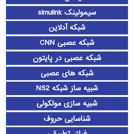
سیمولینک simulink
شبکه آدلاین
شبکه عصبی CNN
شبکه عصبی در پایتون
شبکه های عصبی
شبیه ساز شبکه NS2
شبیه سازی مولکولی
شناسایی حروف
فیلتر تطبیقی