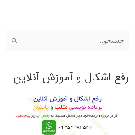
زنبور
عسل
Bee
ج
Algorithm
س
ت
رفع اشکال و آموزش آنلاین
ج
و
ب
ر
ا