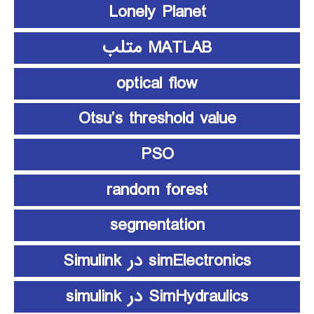
Lonely Planet
MATLAB متلب
optical flow
Otsu’s threshold value
PSO
random forest
segmentation
simElectronics در Simulink
SimHydraulics در simulink