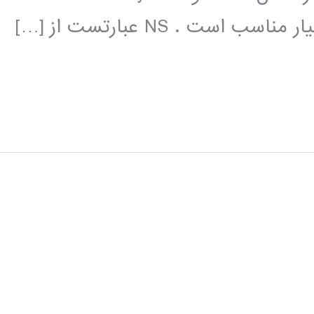
ت . NS عبارتست از […]