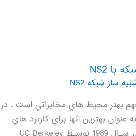
 با NS2
بیه ساز شبکه NS2
فهم بهتر محيط هاي مخابراتي است . در
ان محيط هاي گوناگون امروزه NS2 به عنوان بهترين آنها براي كاربرد هاي
حرفه اي مي باشد .اين شبيه ساز كـه در سـال 1989 توسـط UC Berkeley