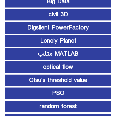
Big Data
civil 3D
Digsilent PowerFactory
Lonely Planet
MATLAB متلب
optical flow
Otsu’s threshold value
PSO
random forest