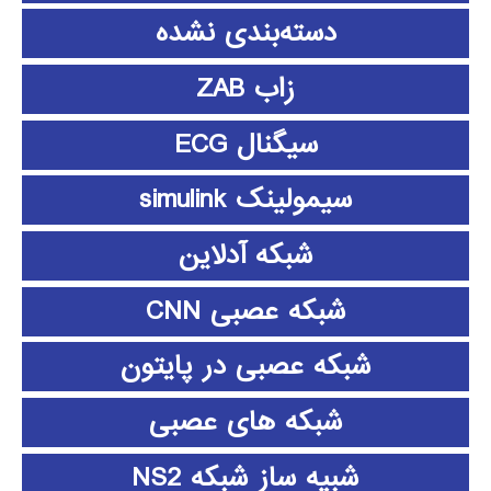
دسته‌بندی نشده
زاب ZAB
سیگنال ECG
سیمولینک simulink
شبکه آدلاین
شبکه عصبی CNN
شبکه عصبی در پایتون
شبکه های عصبی
شبیه ساز شبکه NS2