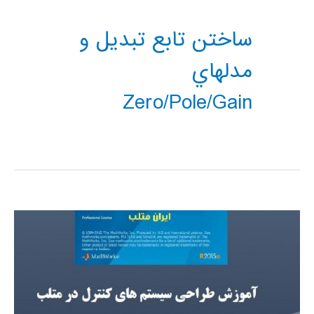
ساختن تابع تبديل و
مدلهاي
Zero/pole/gain