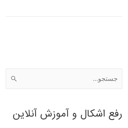
طراحی
سیستم
های
کنترلی
در
متلب
ج
س
ت
رفع اشکال و آموزش آنلاین
ج
و