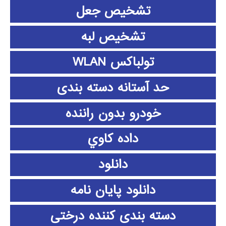
تشخیص جعل
تشخیص لبه
تولباکس WLAN
حد آستانه دسته بندی
خودرو بدون راننده
داده كاوي
دانلود
دانلود پايان نامه
دسته بندی کننده درختی