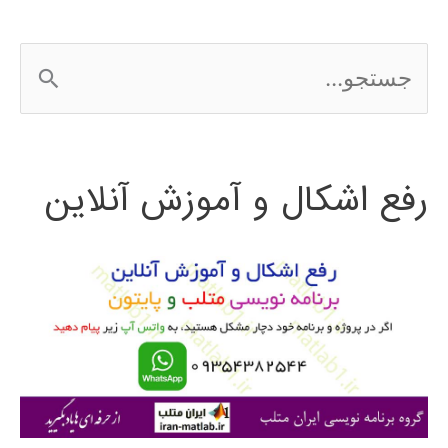
ج
س
ت
رفع اشکال و آموزش آنلاین
ج
و
ب
ر
ا
ی