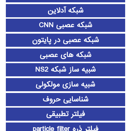
شبکه آدلاین
شبکه عصبی CNN
شبکه عصبی در پایتون
شبکه های عصبی
شبیه ساز شبکه NS2
شبیه سازی مولکولی
شناسایی حروف
فیلتر تطبیقی
فیلتر ذره particle filter