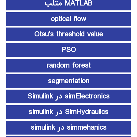
MATLAB متلب
optical flow
Otsu’s threshold value
PSO
random forest
segmentation
simElectronics در Simulink
SimHydraulics در simulink
simmehanics در simulink