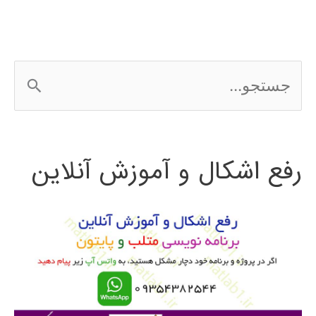
در
متلب
ج
س
ت
رفع اشکال و آموزش آنلاین
ج
و
ب
ر
ا