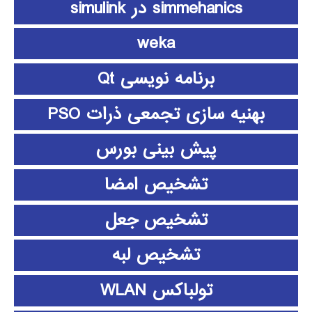
simmehanics در simulink
weka
برنامه نویسی Qt
بهنیه سازی تجمعی ذرات PSO
پیش بینی بورس
تشخیص امضا
تشخیص جعل
تشخیص لبه
تولباکس WLAN