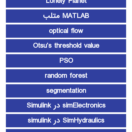
Lonely Planet
MATLAB متلب
optical flow
Otsu’s threshold value
PSO
random forest
segmentation
simElectronics در Simulink
SimHydraulics در simulink