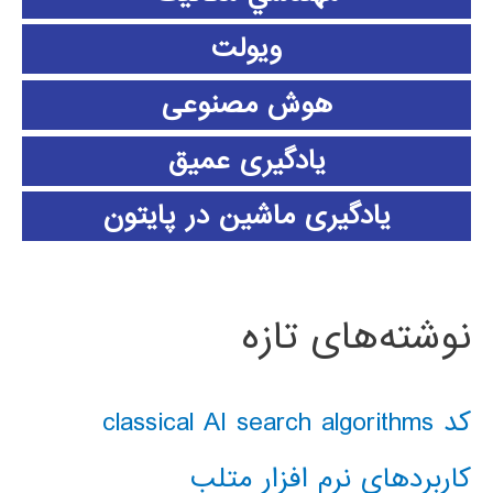
ویولت
هوش مصنوعی
یادگیری عمیق
یادگیری ماشین در پایتون
نوشته‌های تازه
کد classical AI search algorithms
کاربردهای نرم افزار متلب