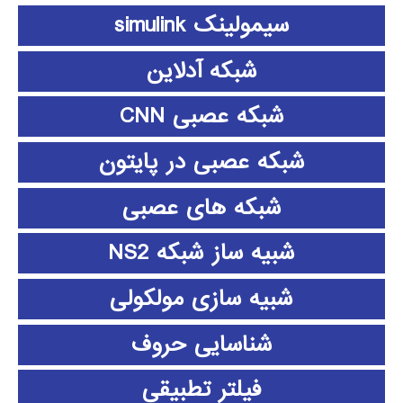
سیمولینک simulink
شبکه آدلاین
شبکه عصبی CNN
شبکه عصبی در پایتون
شبکه های عصبی
شبیه ساز شبکه NS2
شبیه سازی مولکولی
شناسایی حروف
فیلتر تطبیقی