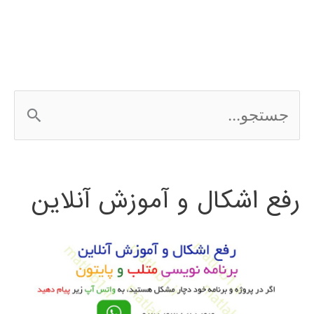
آموزشی
فارسی
الگوریتم
ج
تكامل
س
تفاضلي
ت
رفع اشکال و آموزش آنلاین
ج
و
ب
ر