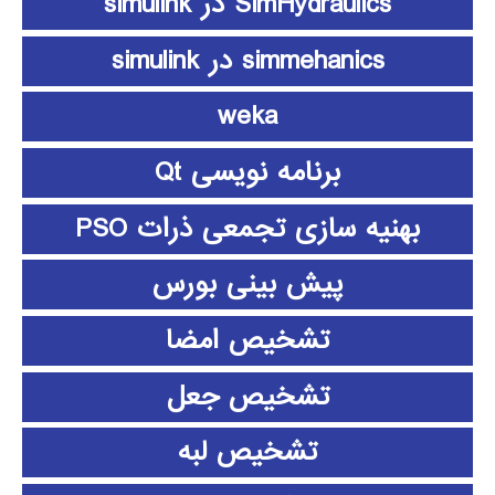
SimHydraulics در simulink
simmehanics در simulink
weka
برنامه نویسی Qt
بهنیه سازی تجمعی ذرات PSO
پیش بینی بورس
تشخیص امضا
تشخیص جعل
تشخیص لبه