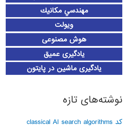
مهندسي مكانيك
ویولت
هوش مصنوعی
یادگیری عمیق
یادگیری ماشین در پایتون
نوشته‌های تازه
کد classical AI search algorithms