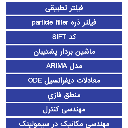
فیلتر تطبیقی
فیلتر ذره particle filter
کد SIFT
ماشین بردار پشتیبان
مدل ARIMA
معادلات دیفرانسیل ODE
منطق فازي
مهندسی کنترل
مهندسی مکانیک در سیمولینک