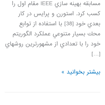
مسابقه بهينه سازي IEEE مقام اول را
كسب كرد. استورن و پرايس در كار
بعدي خود [38] با استفاده از توابع
محك بسيار متنوعي عملكرد الگوريتم
خود را با تعدادي از مشهورترين روشهاي
[…]
دانلود
بیشتر بخوانید »
کد
و
فیلم