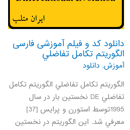
دانلود کد و فیلم آموزشی فارسی
الگوریتم تكامل تفاضلي
آموزش
,
دانلود
الگوريتم تكامل تفاضلي الگوريتم تكامل
تفاضلي DE نخستين بار در سال
1995توسط استورن و پرايس [37]
معرفي شد. اين الگوريتم در نخستين