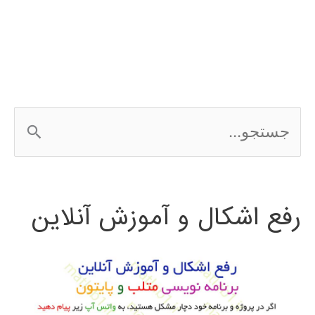
در
simulink
ج
س
ت
رفع اشکال و آموزش آنلاین
ج
و
ب
ر