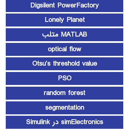
Digsilent PowerFactory
Lonely Planet
MATLAB متلب
optical flow
Otsu’s threshold value
PSO
random forest
segmentation
simElectronics در Simulink