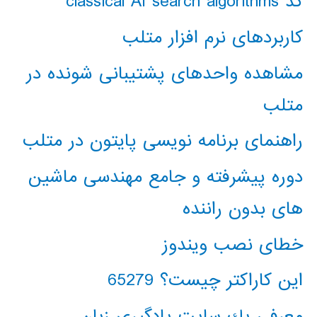
کد classical AI search algorithms
کاربردهای نرم افزار متلب
مشاهده واحدهای پشتیبانی شونده در
متلب
راهنمای برنامه نویسی پایتون در متلب
دوره پیشرفته و جامع مهندسی ماشین
های بدون راننده
خطای نصب ویندوز
این کاراکتر چیست؟ 65279
معرفي يك سايت يادگيري زبان