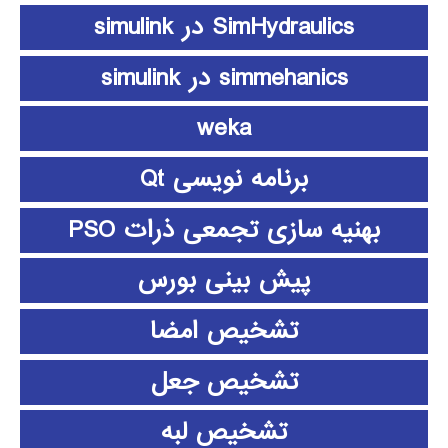
SimHydraulics در simulink
simmehanics در simulink
weka
برنامه نویسی Qt
بهنیه سازی تجمعی ذرات PSO
پیش بینی بورس
تشخیص امضا
تشخیص جعل
تشخیص لبه