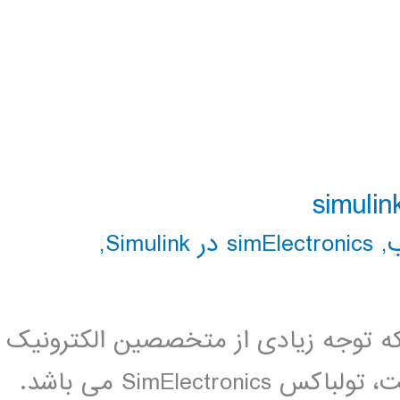
,
simElectronics در Simulink
,
 توجه زیادی از متخصصین الکترونیک
و مکاترونیک را به خوب جلب کرده است، تولباکس SimElectronics می باشد.