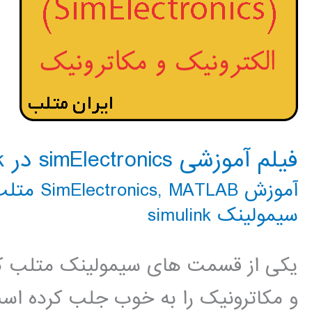
فیلم آموزشی simElectronics در simulink
آموزش SimElectronics
MATLAB متلب
,
سیمولینک simulink
یکی از قسمت های سیمولینک متلب که