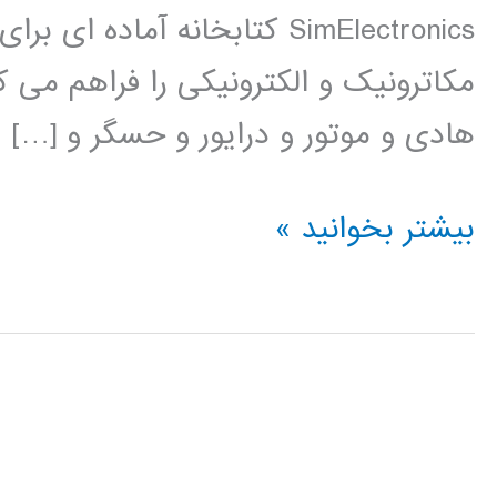
SimElectronics کتابخانه آم
مکاترونیک و الکترونیکی را فراهم می ک
هادی و موتور و درایور و حسگر و […]
فیلم
بیشتر بخوانید »
آموزشی
simElectronics
در
simulink