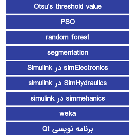
Otsu’s threshold value
PSO
random forest
segmentation
simElectronics در Simulink
SimHydraulics در simulink
simmehanics در simulink
weka
برنامه نویسی Qt