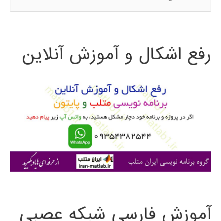
س
ت
رفع اشکال و آموزش آنلاین
ج
و
ب
ر
ا
ی
:
آموزش فارسی شبکه عصبی