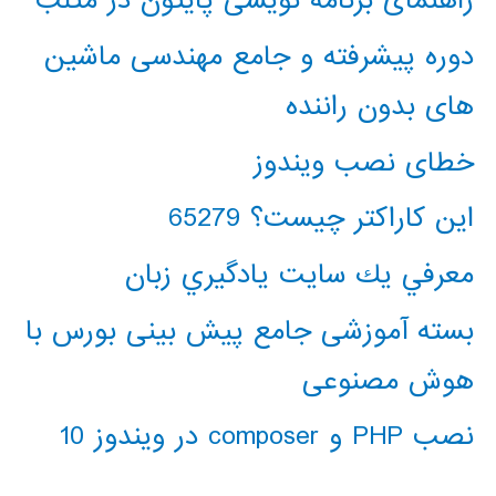
راهنمای برنامه نویسی پایتون در متلب
دوره پیشرفته و جامع مهندسی ماشین
های بدون راننده
خطای نصب ویندوز
این کاراکتر چیست؟ 65279
معرفي يك سايت يادگيري زبان
بسته آموزشی جامع پیش بینی بورس با
هوش مصنوعی
نصب PHP و composer در ویندوز 10