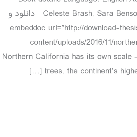
Celeste Brash, Sara Benson 576 pages, 128 pp colour, 72 maps دانلود و
تدایی : [embeddoc url=”http://download-thesis.com/wp-
content/uploads/2016/11/northe
download=”all”] Northern California has its own s
trees, the continent’s highes