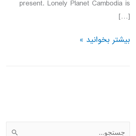
present. Lonely Planet Cambodia is
[…]
دانلود
بیشتر بخوانید »
کتاب
Lonely
Planet
کامبوج
Cambodia
سال
ج
2016