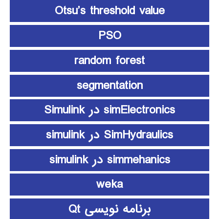
Otsu’s threshold value
PSO
random forest
segmentation
simElectronics در Simulink
SimHydraulics در simulink
simmehanics در simulink
weka
برنامه نویسی Qt