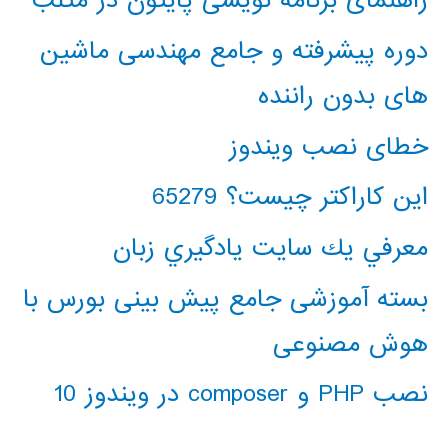
راهنمای برنامه نویسی پایتون در متلب
دوره پیشرفته و جامع مهندسی ماشین
های بدون راننده
خطای نصب ویندوز
این کاراکتر چیست؟ 65279
معرفي يك سايت يادگيري زبان
بسته آموزشی جامع پیش بینی بورس با
هوش مصنوعی
نصب PHP و composer در ویندوز 10