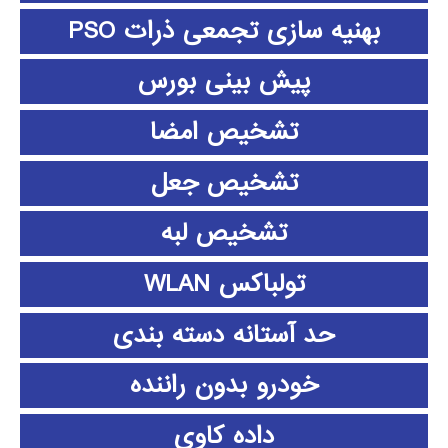
بهنیه سازی تجمعی ذرات PSO
پیش بینی بورس
تشخیص امضا
تشخیص جعل
تشخیص لبه
تولباکس WLAN
حد آستانه دسته بندی
خودرو بدون راننده
داده كاوي