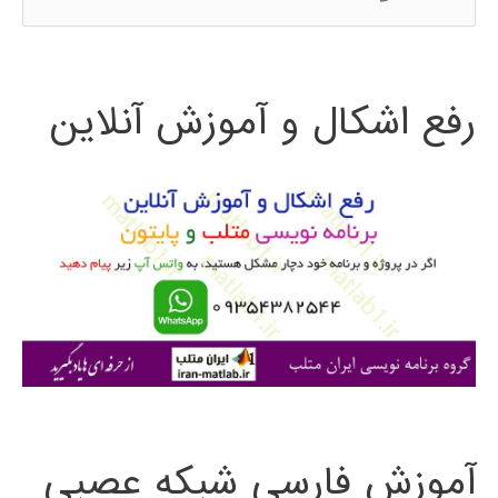
س
ت
رفع اشکال و آموزش آنلاین
ج
و
ب
ر
ا
ی
:
آموزش فارسی شبکه عصبی