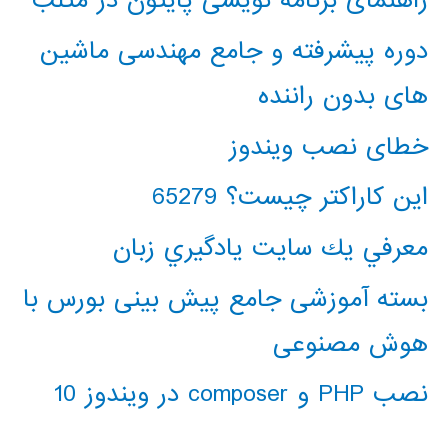
راهنمای برنامه نویسی پایتون در متلب
دوره پیشرفته و جامع مهندسی ماشین
های بدون راننده
خطای نصب ویندوز
این کاراکتر چیست؟ 65279
معرفي يك سايت يادگيري زبان
بسته آموزشی جامع پیش بینی بورس با
هوش مصنوعی
نصب PHP و composer در ویندوز 10