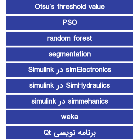
Otsu’s threshold value
PSO
random forest
segmentation
simElectronics در Simulink
SimHydraulics در simulink
simmehanics در simulink
weka
برنامه نویسی Qt