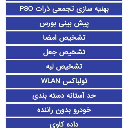
بهنیه سازی تجمعی ذرات PSO
پیش بینی بورس
تشخیص امضا
تشخیص جعل
تشخیص لبه
تولباکس WLAN
حد آستانه دسته بندی
خودرو بدون راننده
داده كاوي