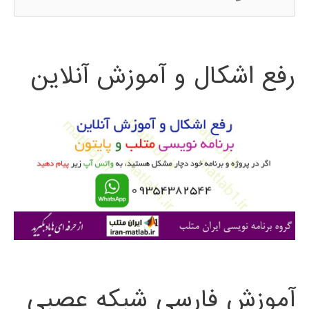
س
ت
رفع اشکال و آموزش آنلاین
ج
و
ب
ر
ا
ی
:
آموزش فارسی شبکه عصبی