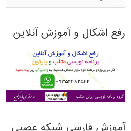
س
ت
رفع اشکال و آموزش آنلاین
ج
و
ب
ر
ا
ی
:
آموزش فارسی شبکه عصبی