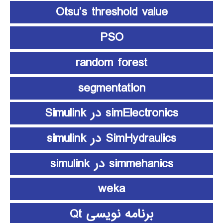
Otsu’s threshold value
PSO
random forest
segmentation
simElectronics در Simulink
SimHydraulics در simulink
simmehanics در simulink
weka
برنامه نویسی Qt