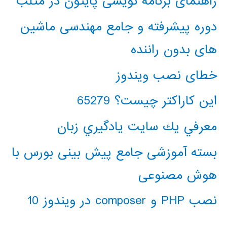
راهنمای برنامه نویسی پایتون در متلب
دوره پیشرفته و جامع مهندسی ماشین
های بدون راننده
خطای نصب ویندوز
این کاراکتر چیست؟ 65279
معرفي يك سايت يادگيري زبان
بسته آموزشی جامع پیش بینی بورس با
هوش مصنوعی
نصب PHP و composer در ویندوز 10