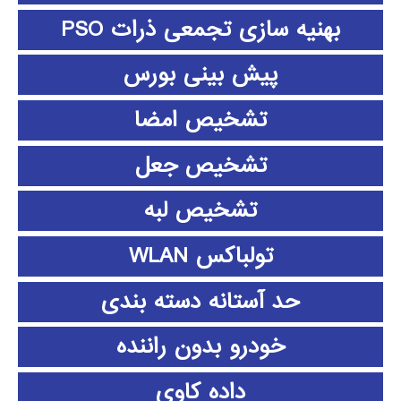
بهنیه سازی تجمعی ذرات PSO
پیش بینی بورس
تشخیص امضا
تشخیص جعل
تشخیص لبه
تولباکس WLAN
حد آستانه دسته بندی
خودرو بدون راننده
داده كاوي