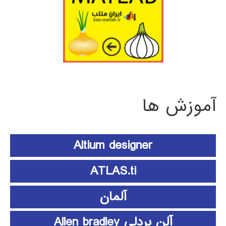
آموزش ها
Altium designer
ATLAS.ti
آلمان
آلن بردلی Allen bradley