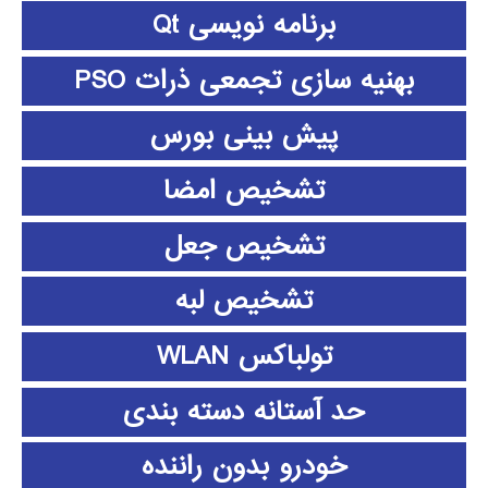
برنامه نویسی Qt
بهنیه سازی تجمعی ذرات PSO
پیش بینی بورس
تشخیص امضا
تشخیص جعل
تشخیص لبه
تولباکس WLAN
حد آستانه دسته بندی
خودرو بدون راننده