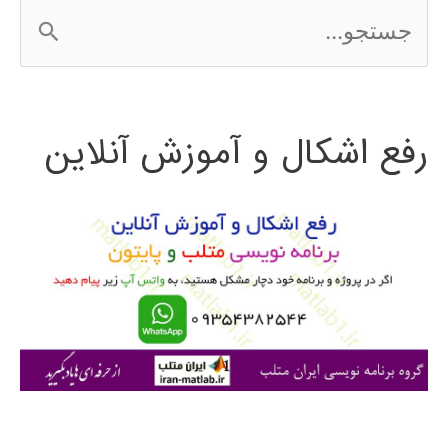
ج
س
ت
رفع اشکال و آموزش آنلاین
ج
و
ب
ر
ا
ی
: