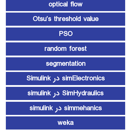
optical flow
Otsu’s threshold value
PSO
random forest
segmentation
simElectronics در Simulink
SimHydraulics در simulink
simmehanics در simulink
weka