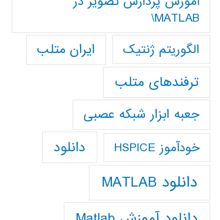
آموزش پردازش تصوير در
MATLAB\
ایران متلب
الگوریتم ژنتیک
ترفندهای متلب
جعبه ابزار شبکه عصبی
دانلود
خودآموز HSPICE
دانلود MATLAB
دانلود آموزش Matlab