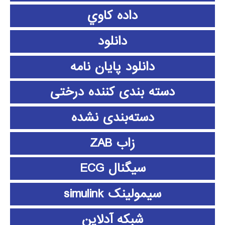
داده كاوي
دانلود
دانلود پايان نامه
دسته بندی کننده درختی
دسته‌بندی نشده
زاب ZAB
سیگنال ECG
سیمولینک simulink
شبکه آدلاین