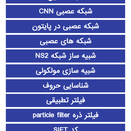
شبکه عصبی CNN
شبکه عصبی در پایتون
شبکه های عصبی
شبیه ساز شبکه NS2
شبیه سازی مولکولی
شناسایی حروف
فیلتر تطبیقی
فیلتر ذره particle filter
کد SIFT