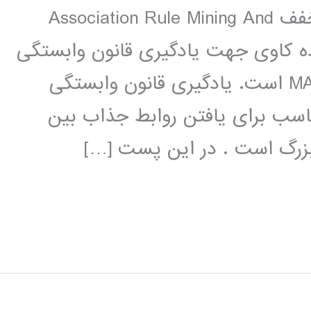
ARMADA برای MATLAB ARMADA مخفف Association Rule Mining And
که ابزاری داده کاوی جهت یادگیری قانون وابستگی
می باشد و این جعبه ابزار تحت MATLAB است. یادگیری قانون وابستگی
Associ) یک متد مناسب برای یافتن روابط جذاب بین
بزرگ است . در این پست […]