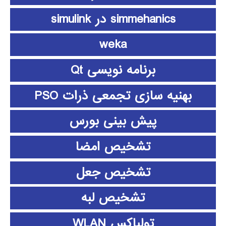
simmehanics در simulink
weka
برنامه نویسی Qt
بهنیه سازی تجمعی ذرات PSO
پیش بینی بورس
تشخیص امضا
تشخیص جعل
تشخیص لبه
تولباکس WLAN