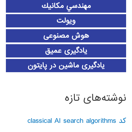
مهندسي مكانيك
ویولت
هوش مصنوعی
یادگیری عمیق
یادگیری ماشین در پایتون
نوشته‌های تازه
کد classical AI search algorithms