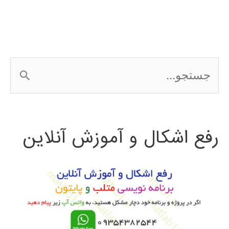
داده
کاوی
ARMADA
ج
برای
س
MATLAB
ت
رفع اشکال و آموزش آنلاین
ج
و
ب
ر
ا