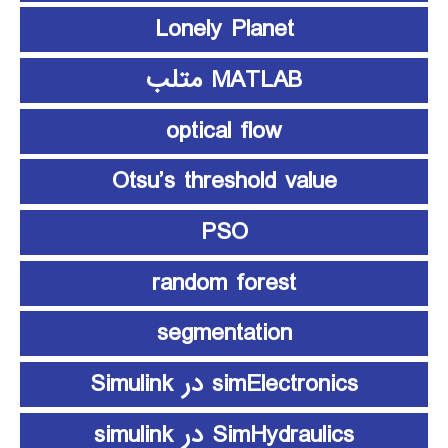
Lonely Planet
MATLAB متلب
optical flow
Otsu’s threshold value
PSO
random forest
segmentation
simElectronics در Simulink
SimHydraulics در simulink