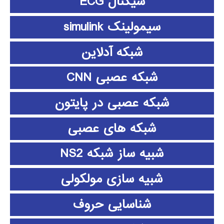
سیگنال ECG
سیمولینک simulink
شبکه آدلاین
شبکه عصبی CNN
شبکه عصبی در پایتون
شبکه های عصبی
شبیه ساز شبکه NS2
شبیه سازی مولکولی
شناسایی حروف