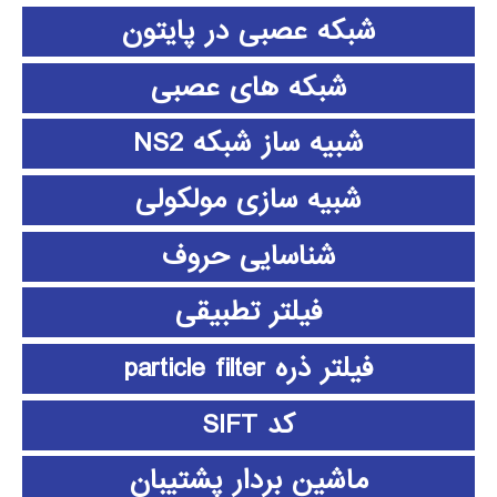
شبکه عصبی در پایتون
شبکه های عصبی
شبیه ساز شبکه NS2
شبیه سازی مولکولی
شناسایی حروف
فیلتر تطبیقی
فیلتر ذره particle filter
کد SIFT
ماشین بردار پشتیبان