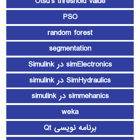
Otsu’s threshold value
PSO
random forest
segmentation
simElectronics در Simulink
SimHydraulics در simulink
simmehanics در simulink
weka
برنامه نویسی Qt