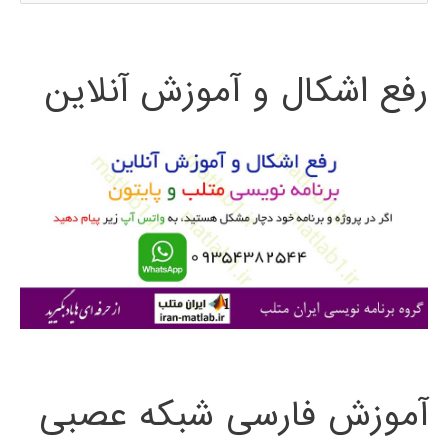
ت
رفع اشکال و آموزش آنلاین
ج
و
ب
ر
ا
ی
:
آموزش فارسی شبکه عصبی