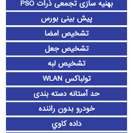
بهنیه سازی تجمعی ذرات PSO
پیش بینی بورس
تشخیص امضا
تشخیص جعل
تشخیص لبه
تولباکس WLAN
حد آستانه دسته بندی
خودرو بدون راننده
داده كاوي