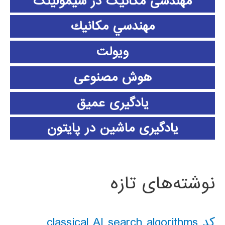
مهندسی مکانیک در سیمولینک
مهندسي مكانيك
ویولت
هوش مصنوعی
یادگیری عمیق
یادگیری ماشین در پایتون
نوشته‌های تازه
کد classical AI search algorithms