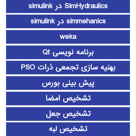
SimHydraulics در simulink
simmehanics در simulink
weka
برنامه نویسی Qt
بهنیه سازی تجمعی ذرات PSO
پیش بینی بورس
تشخیص امضا
تشخیص جعل
تشخیص لبه