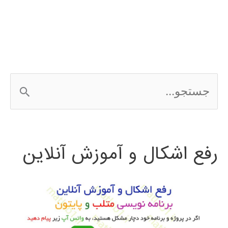
سازی
زنبور
عسل
Bee
ج
Algorithm
س
ت
رفع اشکال و آموزش آنلاین
ج
و
ب
ر