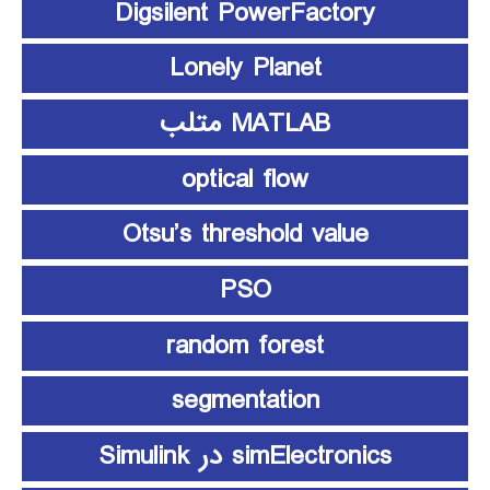
Digsilent PowerFactory
Lonely Planet
MATLAB متلب
optical flow
Otsu’s threshold value
PSO
random forest
segmentation
simElectronics در Simulink