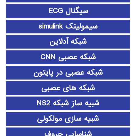
سیگنال ECG
سیمولینک simulink
شبکه آدلاین
شبکه عصبی CNN
شبکه عصبی در پایتون
شبکه های عصبی
شبیه ساز شبکه NS2
شبیه سازی مولکولی
شناسایی حروف