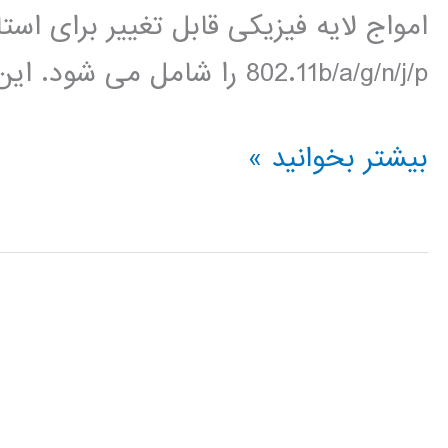
802.11b/a/g/n/j/p را شامل می شود. این همچنین […]
آموزش
بیشتر بخوانید »
فارسی
تولباکس
متلب
سیستم
های
مخابراتی