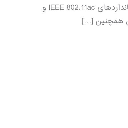
امواج لایه فیزیکی قابل تغییر برای استانداردهای IEEE 802.11ac و